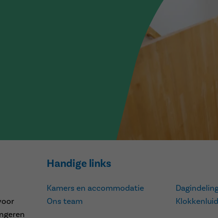
Handige links
Kamers en accommodatie
Dagindelin
voor
Ons team
Klokkenluid
ongeren