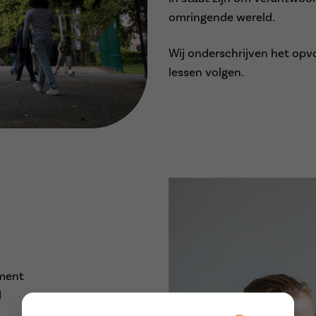
omringende wereld.
Wij onderschrijven het opv
lessen volgen.
ement
d