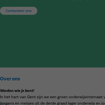
Contacteer ons
Over ons
Worden wie je bent!
In het hart van Gent zijn we een groen onderwijsinternaat 
jongens en meisjes uit de derde graad lager onderwijs en j