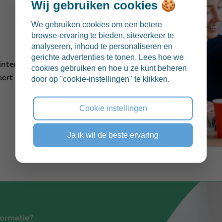
Wij gebruiken cookies 🍪
We gebruiken cookies om een betere
browse-ervaring te bieden, siteverkeer te
analyseren, inhoud te personaliseren en
gerichte advertenties te tonen. Lees hoe we
nterne eerbied uit voor de
cookies gebruiken en hoe u ze kunt beheren
cteert de keuze van anderen
door op "cookie-instellingen" te klikken.
Cookie instellingen
Ja ik wil de beste ervaring
nformatie?