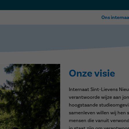
Ons internaa
Een stukje g
Onze visie
Onze troeve
Accommoda
Ons team
Participati
Onze visie
Internaat Sint-Lievens Ni
verantwoorde wijze aan jon
hoogstaande studieomgevin
samenleven willen wij hen s
mensen die vanuit verwond
in staat zijn om verantwoor