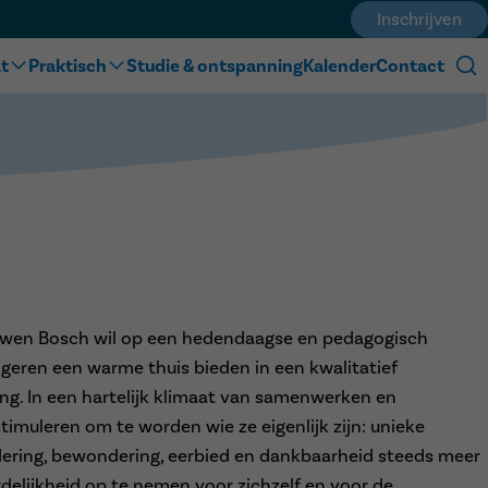
Inschrijven
t
Praktisch
Studie & ontspanning
Kalender
Contact
eschiedenis...
Werking en doelgroep
Wat breng je mee?
n
Dagverloop
tie
Veelgestelde vragen
Eigen keuken
e & samenwerking
euwen Bosch wil op een hedendaagse en pedagogisch
geren een warme thuis bieden in een kwalitatief
g. In een hartelijk klimaat van samenwerken en
timuleren om te worden wie ze eigenlijk zijn: unieke
ering, bewondering, eerbied en dankbaarheid steeds meer
delijkheid op te nemen voor zichzelf en voor de