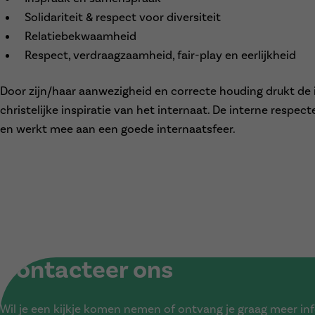
Solidariteit & respect voor diversiteit
Relatiebekwaamheid
Respect, verdraagzaamheid, fair-play en eerlijkheid
Door zijn/haar aanwezigheid en correcte houding drukt de i
christelijke inspiratie van het internaat. De interne respe
en werkt mee aan een goede internaatsfeer.
Contacteer ons
Wil je een kijkje komen nemen of ontvang je graag meer i